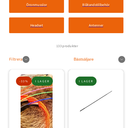
Öronmusslor
Blåtandstillbehör
Headset
Antenner
133 produkter
Sortera
Filtrera
-33%
I LAGER
I LAGER