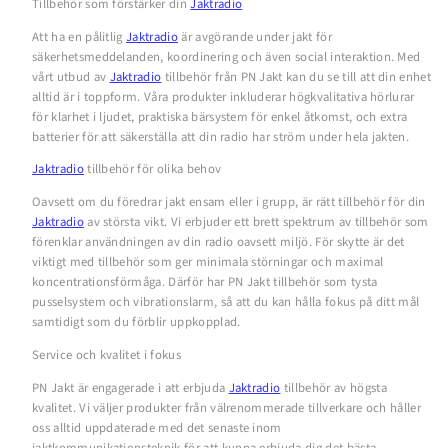
Tillbehör som förstärker din
Jaktradio
Att ha en pålitlig
Jaktradio
är avgörande under jakt för
säkerhetsmeddelanden, koordinering och även social interaktion. Med
vårt utbud av
Jaktradio
tillbehör från PN Jakt kan du se till att din enhet
alltid är i toppform. Våra produkter inkluderar högkvalitativa hörlurar
för klarhet i ljudet, praktiska bärsystem för enkel åtkomst, och extra
batterier för att säkerställa att din radio har ström under hela jakten.
Jaktradio
tillbehör för olika behov
Oavsett om du föredrar jakt ensam eller i grupp, är rätt tillbehör för din
Jaktradio
av största vikt. Vi erbjuder ett brett spektrum av tillbehör som
förenklar användningen av din radio oavsett miljö. För skytte är det
viktigt med tillbehör som ger minimala störningar och maximal
koncentrationsförmåga. Därför har PN Jakt tillbehör som tysta
pusselsystem och vibrationslarm, så att du kan hålla fokus på ditt mål
samtidigt som du förblir uppkopplad.
Service och kvalitet i fokus
PN Jakt är engagerade i att erbjuda
Jaktradio
tillbehör av högsta
kvalitet. Vi väljer produkter från välrenommerade tillverkare och håller
oss alltid uppdaterade med det senaste inom
jaktkommunikationsteknik för att kunna erbjuda dig det bästa.